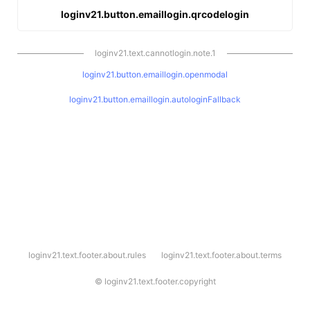
loginv21.button.emaillogin.qrcodelogin
loginv21.text.cannotlogin.note.1
loginv21.button.emaillogin.openmodal
loginv21.button.emaillogin.autologinFallback
l
loginv21.text.footer.about.rules
loginv21.text.footer.about.terms
o
g
i
©
loginv21.text.footer.copyright
n
v
2
1