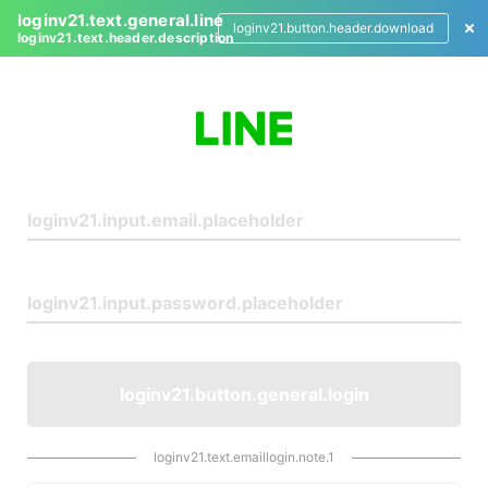
loginv21.text.general.line
loginv21.button.header.download
loginv21.text.header.description
L
o
g
i
n
loginv21.button.general.login
loginv21.text.emaillogin.note.1